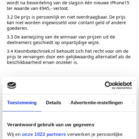
wordt na beoordeling van de slagzin één nieuwe iPhone15
ter waarde van €945,- verloot.
3.2 De prijs is persoonlijk en niet overdraagbaar. De prijs
kan niet worden ingewisseld voor contant geld of andere
goederen.
3.3 De aanwijzing van de winnaar van prijzen uit de
deelnemers geschiedt op onpartijdige wijze.
3.4 Kiesmbotechniek.nl behoudt zich het recht voor om de
prijs te vervangen door een gelijkwaardig alternatief als de
beschikbaarheid ervan onzeker is.
Winnaars
4.1 De winnaar wordt na beoordeling van de slagzin
gekozen uit alle geldige inzendingen.
4.2 De winnaar wordt binnen twee weken na de
Toestemming
Details
Advertentie-instellingen
Ov
sluitingsdatum van de Actie op de hoogte gesteld via het
opgegeven e-mailadres.
4.3 Indien een winnaar niet binnen zeven dagen reageert,
Verantwoord gebruik van uw gegevens
behoudt Kiesmbotechniek.nl het recht om een nieuwe
winnaar te kiezen.
Wij en
onze 1022 partners
verwerken je persoonlijke