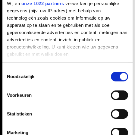
Wij en
onze 1022 partners
verwerken je persoonlijke
gegevens (bijv. uw IP-adres) met behulp van
technologieën zoals cookies om informatie op uw
Technische opleiding
apparaat op te slaan en te gebruiken met als doel
gepersonaliseerde advertenties en content, metingen aan
volgen in de regio
advertenties en content, inzicht in publiek en
Amsterdam? Dat is
productontwikkeling. U kunt kiezen wie uw gegevens
mogelijk op deze
gebruikt en met welke doelen.
scholen!
Als u het toestaat, willen we ook graag:
Toestemmingsselectie
Noodzakelijk
Informatie verzamelen over uw geografische locatie,
die tot een paar meter nauwkeurig kan zijn
Uw apparaat identificeren door het actief te scannen
Voorkeuren
op specifieke eigenschappen (fingerprinting)
Lees meer over hoe uw persoonlijke gegevens worden
Statistieken
verwerkt en stel uw voorkeuren in het
detailgedeelte
in.
U kunt uw toestemming op elk moment wijzigen of
intrekken in de Cookieverklaring.
Marketing