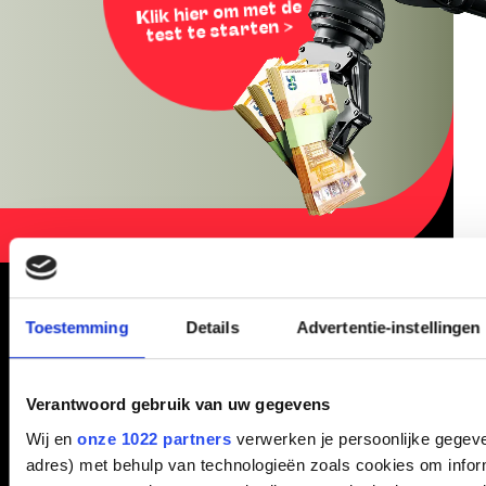
Klik hier om met de
test te starten >
Toestemming
Details
Advertentie-instellingen
Technische opleiding
volgen in de regio
Verantwoord gebruik van uw gegevens
Amsterdam? Dat is
Wij en
onze 1022 partners
verwerken je persoonlijke gegeven
mogelijk op deze
adres) met behulp van technologieën zoals cookies om infor