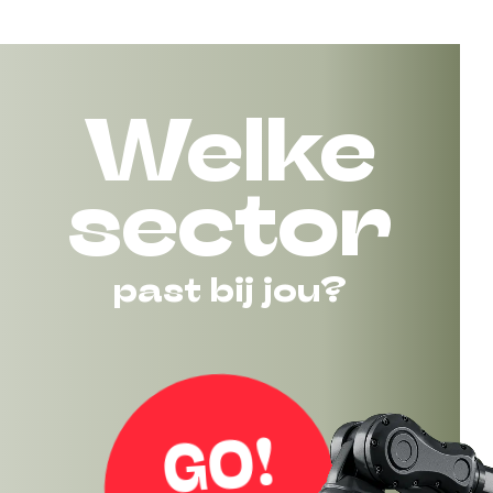
Welke
sector
past bij jou?
GO!