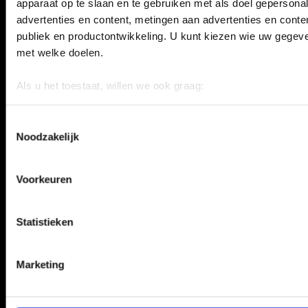
scholen!
apparaat op te slaan en te gebruiken met als doel gepersona
advertenties en content, metingen aan advertenties en content
publiek en productontwikkeling. U kunt kiezen wie uw gegev
met welke doelen.
Als u het toestaat, willen we ook graag:
Informatie verzamelen over uw geografische locatie, die 
meter nauwkeurig kan zijn
Toestemmingsselectie
Noodzakelijk
Uw apparaat identificeren door het actief te scannen op 
eigenschappen (fingerprinting)
Lees meer over hoe uw persoonlijke gegevens worden verwe
Voorkeuren
voorkeuren in het
detailgedeelte
in. U kunt uw toestemming
wijzigen of intrekken in de Cookieverklaring.
Statistieken
We gebruiken cookies om content en advertenties te persona
functies voor social media te bieden en om ons websiteverke
Marketing
Ook delen we informatie over uw gebruik van onze site met 
voor social media, adverteren en analyse. Deze partners ku
gegevens combineren met andere informatie die u aan ze heef